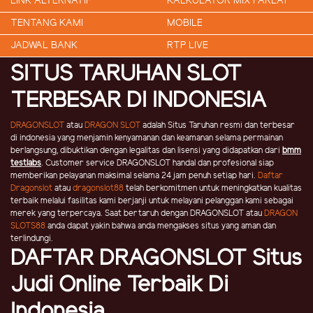
LINK ALTERNATIF
KALKULATOR MIX PARLAY
TENTANG KAMI
MOBILE
JADWAL BANK
RTP LIVE
SITUS TARUHAN SLOT
TERBESAR DI INDONESIA
DRAGONSLOT
atau
DRAGON SLOT
adalah Situs Taruhan resmi dan terbesar
di indonesia yang menjamin kenyamanan dan keamanan selama permainan
berlangsung, dibuktikan dengan legalitas dan lisensi yang didapatkan dari
bmm
testlabs
. Customer service DRAGONSLOT handal dan profesional siap
memberikan pelayanan maksimal selama 24 jam penuh setiap hari.
Daftar
Dragonslot
atau
dragonslot88
telah berkomitmen untuk meningkatkan kualitas
terbaik melalui fasilitas kami berjanji untuk melayani pelanggan kami sebagai
merek yang terpercaya. Saat bertaruh dengan DRAGONSLOT atau
DRAGON
SLOTS88
anda dapat yakin bahwa anda mengakses situs yang aman dan
terlindungi.
DAFTAR DRAGONSLOT Situs
Judi Online Terbaik Di
Indonesia