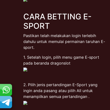
CARA BETTING E-
SPORT
Pastikan telah melakukan login terlebih
dahulu untuk memulai permainan taruhan E-
sport.
1. Setelah login, pilih menu game E-sport
pada beranda dragonslot
2. Pilih jenis pertandingan E-Sport yang
ingin anda pasang atau pilih All untuk
menampilkan semua pertandingan .