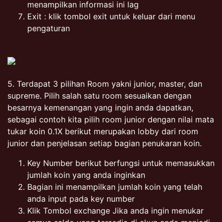
menampilkan informasi ini lag
Exit : klik tombol exit untuk keluar dari menu
pengaturan
5. Terdapat 3 pilihan Room yakni junior, master, dan
supreme. Pilih salah satu room sesuaikan dengan
besarnya kemenangan yang ingin anda dapatkan,
sebagai contoh kita pilih room junior dengan nilai mata
tukar koin 0.1X berikut merupakan lobby dari room
junior dan penjelasan setiap bagian penukaran koin.
Key Number berikut berfungsi untuk memasukkan
jumlah koin yang anda inginkan
Bagian ini menampilkan jumlah koin yang telah
anda input pada key number
Klik Tombol exchange Jika anda ingin menukar