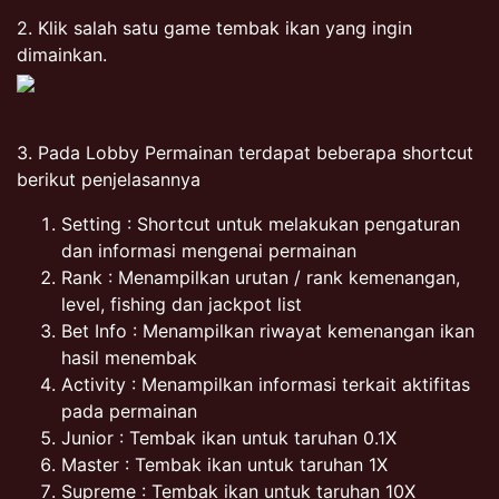
2. Klik salah satu game tembak ikan yang ingin
dimainkan.
3. Pada Lobby Permainan terdapat beberapa shortcut
berikut penjelasannya
Setting : Shortcut untuk melakukan pengaturan
dan informasi mengenai permainan
Rank : Menampilkan urutan / rank kemenangan,
level, fishing dan jackpot list
Bet Info : Menampilkan riwayat kemenangan ikan
hasil menembak
Activity : Menampilkan informasi terkait aktifitas
pada permainan
Junior : Tembak ikan untuk taruhan 0.1X
Master : Tembak ikan untuk taruhan 1X
Supreme : Tembak ikan untuk taruhan 10X