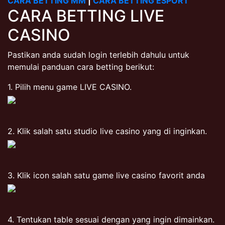
CARA BETTING MM
|
CARA BETTING ESPORT
CARA BETTING LIVE
CASINO
Pastikan anda sudah login terlebih dahulu untuk
memulai panduan cara betting berikut:
1. Pilih menu game LIVE CASINO.
2. Klik salah satu studio live casino yang di inginkan.
3. Klik icon salah satu game live casino favorit anda
4. Tentukan table sesuai dengan yang ingin dimainkan.