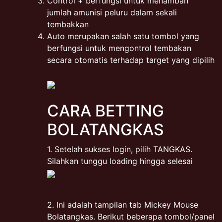
Control + berfungsi untuk menambah
jumlah amunisi peluru dalam sekali
tembakkan
Auto merupakan salah satu tombol yang
berfungsi untuk mengontrol tembakan
secara otomatis terhadap target yang dipilih
CARA BETTING
BOLATANGKAS
1. Setelah sukses login, pilih TANGKAS.
Silahkan tunggu loading hingga selesai
2. Ini adalah tampilan tab Mickey Mouse
Bolatangkas. Berikut beberapa tombol/panel