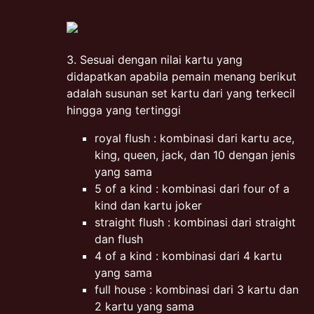
3. Sesuai dengan nilai kartu yang
didapatkan apabila pemain menang berikut
adalah susunan set kartu dari yang terkecil
hingga yang tertinggi
royal flush : kombinasi dari kartu ace,
king, queen, jack, dan 10 dengan jenis
yang sama
5 of a kind : kombinasi dari four of a
kind dan kartu joker
straight flush : kombinasi dari straight
dan flush
4 of a kind : kombinasi dari 4 kartu
yang sama
full house : kombinasi dari 3 kartu dan
2 kartu yang sama