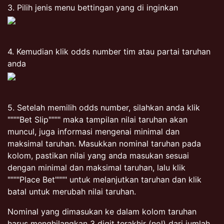
3. Pilih jenis menu bettingan yang di inginkan
4. Kemudian klik odds number tim atau partai taruhan
anda
5. Setelah memilih odds number, silahkan anda klik
""""Bet Slip"""" maka tampilan nilai taruhan akan
muncul, juga informasi mengenai minimal dan
maksimal taruhan. Masukkan nominal taruhan pada
kolom, pastikan nilai yang anda masukan sesuai
dengan minimal dan maksimal taruhan, lalu klik
""""Place Bet"""" untuk melanjutkan taruhan dan klik
batal untuk merubah nilai taruhan.
Nominal yang dimasukan ke dalam kolom taruhan
harus menghilangkan 3 digit terakhir (nol) dari jumlah